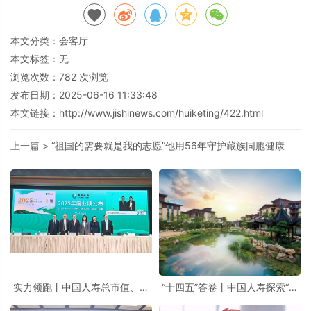
本文分类：
会客厅
本文标签：无
浏览次数：
782
次浏览
发布日期：2025-06-16 11:33:48
本文链接：
http://www.jishinews.com/huiketing/422.html
上一篇 >
“祖国的需要就是我的志愿”他用56年守护藏族同胞健康
实力领跑丨中国人寿总市值、寿
“十四五”答卷丨中国人寿探索“保
险和健康险准备金规模位居全球
险+养老”为民惠民新实践
寿险公司首位