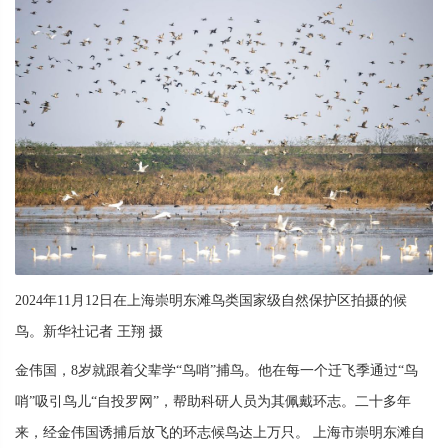
2024年11月12日在上海崇明东滩鸟类国家级自然保护区拍摄的候
鸟。新华社记者 王翔 摄
金伟国，8岁就跟着父辈学“鸟哨”捕鸟。他在每一个迁飞季通过“鸟
哨”吸引鸟儿“自投罗网”，帮助科研人员为其佩戴环志。二十多年
来，经金伟国诱捕后放飞的环志候鸟达上万只。 上海市崇明东滩自