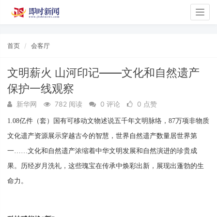
Togg
navig
首页
会客厅
文明薪火 山河印记——文化和自然遗产
保护一线观察
新华网
782 阅读
0 评论
0 点赞
1.08亿件（套）国有可移动文物述说五千年文明脉络，87万项非物质
文化遗产资源展示穿越古今的智慧，世界自然遗产数量居世界第
一……文化和自然遗产浓缩着中华文明发展和自然演进的珍贵成
果。历经岁月洗礼，这些瑰宝在传承中焕彩出新，展现出蓬勃的生
命力。