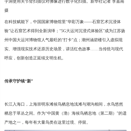
字洞使用关节臂扫描仪对佛像进行数字化扫描。新华社记者 李嘉南
摄
在科技赋能下，中国国家博物馆里“华彩万象——石窟艺术沉浸体
验”让石窟艺术得到全新演绎；“5G大运河沉浸式体验区”成为江苏扬
州中国大运河博物馆人气最旺的“打卡”点；潮州涵碧楼引入虚拟现
实、增强现实技术还原历史场景，讲活红色故事……当传统与现代
呼应，创新创造正延续文明生机。
传承守护续“新”
长江入海口，上海崇明东滩候鸟栖息地浅滩与潮沟相间，水鸟悠然
栖息于草丛之间。作为“中国黄（渤）海候鸟栖息地（第二期）”的遗
产地之一，每年有大量鸟类在这里过境、停留。