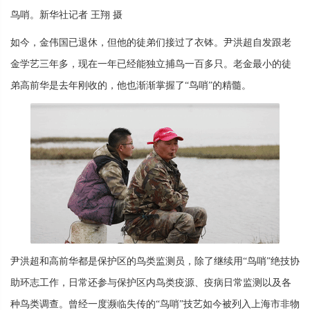
鸟哨。新华社记者 王翔 摄
如今，金伟国已退休，但他的徒弟们接过了衣钵。尹洪超自发跟老
金学艺三年多，现在一年已经能独立捕鸟一百多只。老金最小的徒
弟高前华是去年刚收的，他也渐渐掌握了“鸟哨”的精髓。
尹洪超和高前华都是保护区的鸟类监测员，除了继续用“鸟哨”绝技协
助环志工作，日常还参与保护区内鸟类疫源、疫病日常监测以及各
种鸟类调查。曾经一度濒临失传的“鸟哨”技艺如今被列入上海市非物